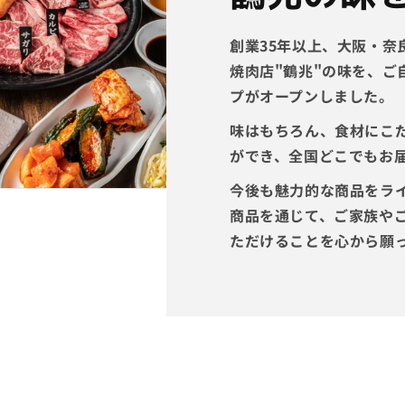
創業35年以上、大阪・奈
焼肉店
"鶴兆"の味
を、ご
プがオープンしました。
味はもちろん、食材にこ
ができ、全国どこでもお
今後も魅力的な商品をラ
商品を通じて、ご家族や
ただけることを心から願