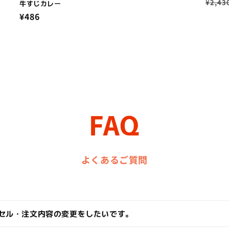
通
¥2,43
牛すじカレー
常
通
¥486
価
常
格
価
格
FAQ
よくあるご質問
セル・注文内容の変更をしたいです。