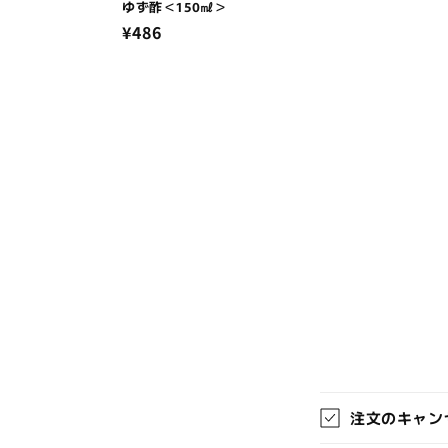
ゆず酢＜150㎖＞
通
¥486
常
価
格
折
注文のキャン
り