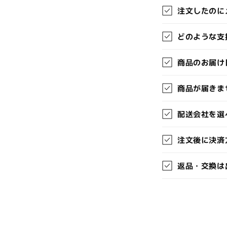
た
注文したのに
た
どのような支
み
可
商品のお届け
能
な
商品が届きま
コ
配送会社を選
ン
テ
注文後に決済
ン
ツ
返品・交換は