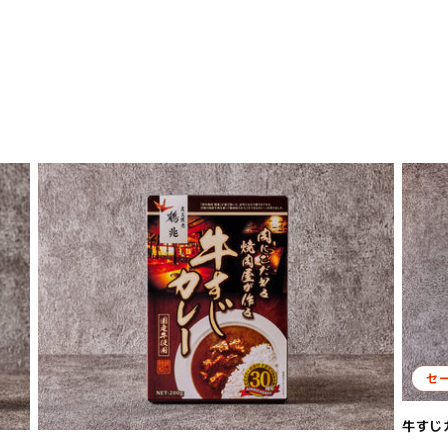
セ
牛すじ